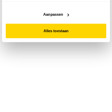
accepteert. Dit doe je door op "Alles toestaan" te klikken.
Liever geen cookies? Hou er dan rekening mee dat de
website niet optimaal functioneert.
Aanpassen
Alles toestaan