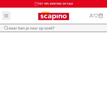
TOT 70% KORTING OP SALE
SALE: LAATSTE KANS!
SHOP NIEUW
Home