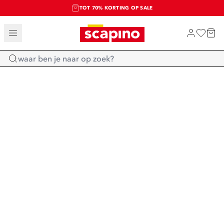
TOT 70% KORTING OP SALE
SALE: LAATSTE KANS!
SHOP NIEUW
Home