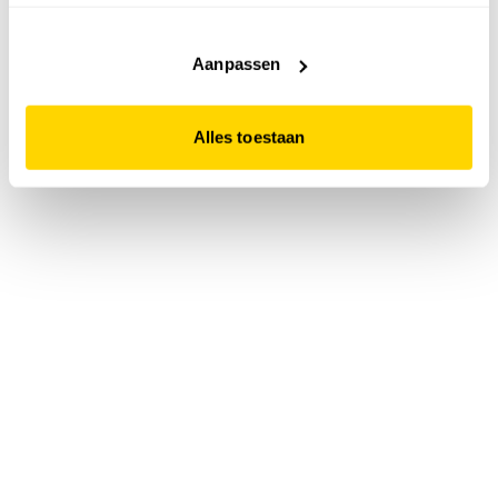
accepteert. Dit doe je door op "Alles toestaan" te klikken.
Liever geen cookies? Hou er dan rekening mee dat de
website niet optimaal functioneert.
Aanpassen
Alles toestaan