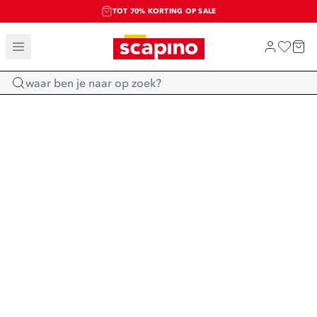
TOT 70% KORTING OP SALE
SALE: LAATSTE KANS!
SHOP NIEUW
Home