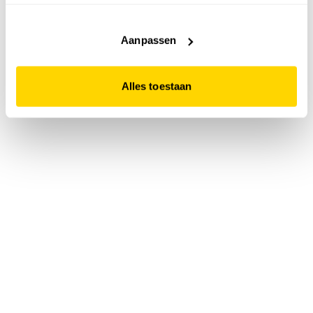
accepteert. Dit doe je door op "Alles toestaan" te klikken.
Liever geen cookies? Hou er dan rekening mee dat de
website niet optimaal functioneert.
Aanpassen
Alles toestaan