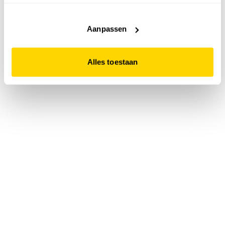
accepteert. Dit doe je door op "Alles toestaan" te klikken.
Liever geen cookies? Hou er dan rekening mee dat de
website niet optimaal functioneert.
Aanpassen
Alles toestaan