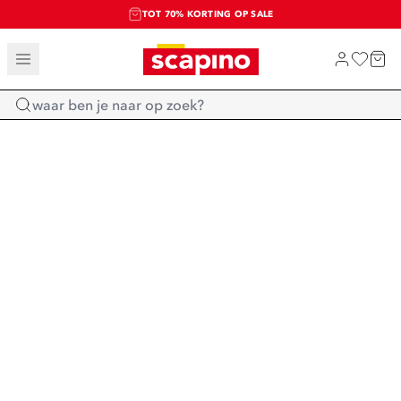
TOT 70% KORTING OP SALE
SALE: LAATSTE KANS!
SHOP NIEUW
Home