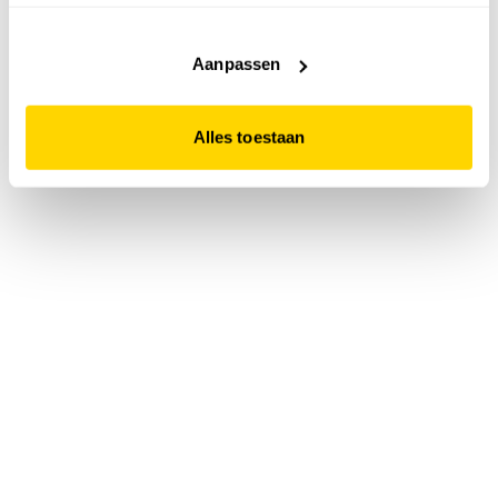
accepteert. Dit doe je door op "Alles toestaan" te klikken.
Liever geen cookies? Hou er dan rekening mee dat de
website niet optimaal functioneert.
Aanpassen
Alles toestaan