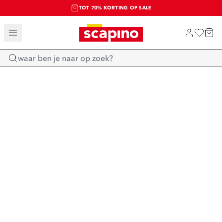
TOT 70% KORTING OP SALE
SALE: LAATSTE KANS!
SHOP NIEUW
Home