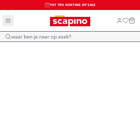
TOT 70% KORTING OP SALE
SALE: LAATSTE KANS!
SHOP NIEUW
Home