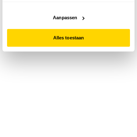
accepteert. Dit doe je door op "Alles toestaan" te klikken.
Liever geen cookies? Hou er dan rekening mee dat de
website niet optimaal functioneert.
Aanpassen
Alles toestaan