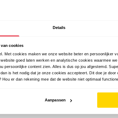
SALE: LAATSTE KANS!
Details
outdoor
zomer
merken
folder
sale
 van cookies
el. Met cookies maken we onze website beter en persoonlijker v
e website goed laten werken en analytische cookies waarmee we
u persoonlijke content zien. Alles is dus op jou afgestemd. Supe
 dan is het nodig dat je onze cookies accepteert. Dit doe je door 
? Hou er dan rekening mee dat de website niet optimaal functione
Aanpassen