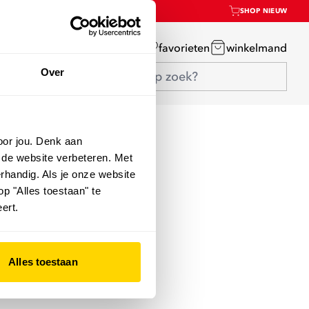
SHOP NIEUW
mijn account
favorieten
winkelmand
Over
oor jou. Denk aan
 de website verbeteren. Met
rhandig. Als je onze website
op "Alles toestaan" te
ert.
Alles toestaan