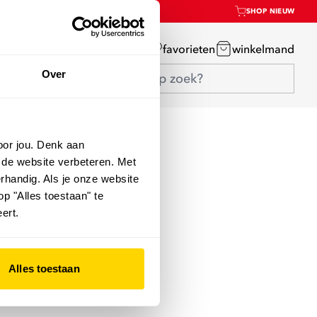
SHOP NIEUW
mijn account
favorieten
winkelmand
Over
oor jou. Denk aan
 de website verbeteren. Met
rhandig. Als je onze website
op "Alles toestaan" te
ert.
Alles toestaan