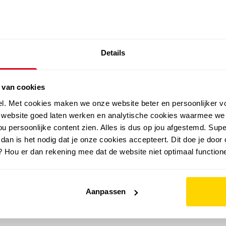
SALE: LAATSTE KANS!
Details
outdoor
zomer
merken
folder
sale
 van cookies
el. Met cookies maken we onze website beter en persoonlijker v
e website goed laten werken en analytische cookies waarmee we
u persoonlijke content zien. Alles is dus op jou afgestemd. Supe
 dan is het nodig dat je onze cookies accepteert. Dit doe je door 
? Hou er dan rekening mee dat de website niet optimaal functione
Aanpassen