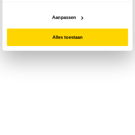
accepteert. Dit doe je door op "Alles toestaan" te klikken.
Liever geen cookies? Hou er dan rekening mee dat de
website niet optimaal functioneert.
Aanpassen
Alles toestaan