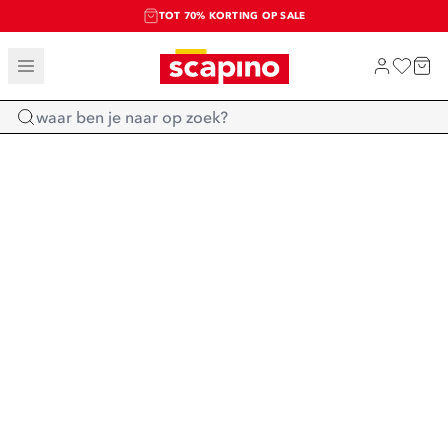
TOT 70% KORTING OP SALE
SALE: LAATSTE KANS!
SHOP NIEUW
Home