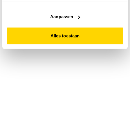
accepteert. Dit doe je door op "Alles toestaan" te klikken.
Liever geen cookies? Hou er dan rekening mee dat de
website niet optimaal functioneert.
Aanpassen
Alles toestaan