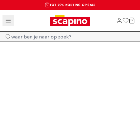
TOT 70% KORTING OP SALE
SALE: LAATSTE KANS!
SHOP NIEUW
Home