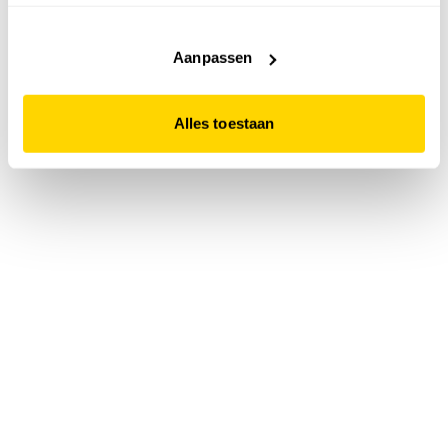
accepteert. Dit doe je door op "Alles toestaan" te klikken.
Liever geen cookies? Hou er dan rekening mee dat de
website niet optimaal functioneert.
Aanpassen
Alles toestaan