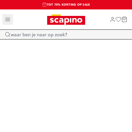
TOT 70% KORTING OP SALE
SALE: LAATSTE KANS!
SHOP NIEUW
Home