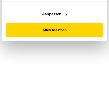
accepteert. Dit doe je door op "Alles toestaan" te klikken.
Liever geen cookies? Hou er dan rekening mee dat de
website niet optimaal functioneert.
Aanpassen
Alles toestaan