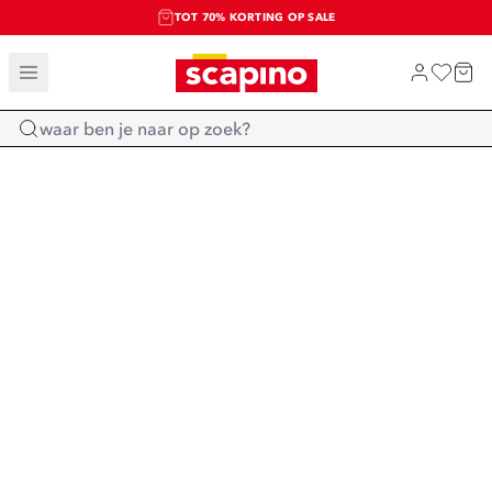
TOT 70% KORTING OP SALE
SALE: LAATSTE KANS!
SHOP NIEUW
Home