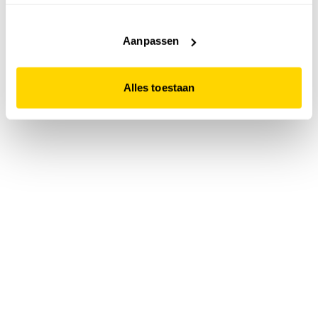
accepteert. Dit doe je door op "Alles toestaan" te klikken.
Liever geen cookies? Hou er dan rekening mee dat de
website niet optimaal functioneert.
Aanpassen
Alles toestaan