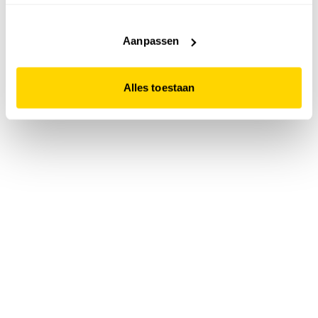
accepteert. Dit doe je door op "Alles toestaan" te klikken.
Liever geen cookies? Hou er dan rekening mee dat de
website niet optimaal functioneert.
Aanpassen
Alles toestaan