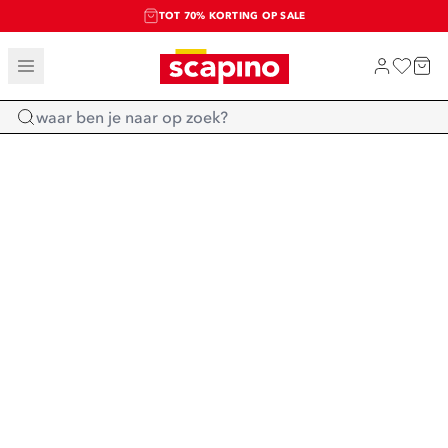
TOT 70% KORTING OP SALE
SALE: LAATSTE KANS!
SHOP NIEUW
Home