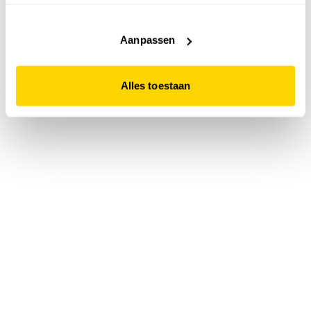
accepteert. Dit doe je door op "Alles toestaan" te klikken.
Liever geen cookies? Hou er dan rekening mee dat de
website niet optimaal functioneert.
Aanpassen
Alles toestaan