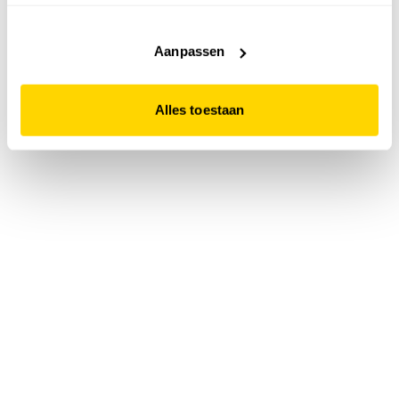
accepteert. Dit doe je door op "Alles toestaan" te klikken.
Liever geen cookies? Hou er dan rekening mee dat de
website niet optimaal functioneert.
Aanpassen
Alles toestaan