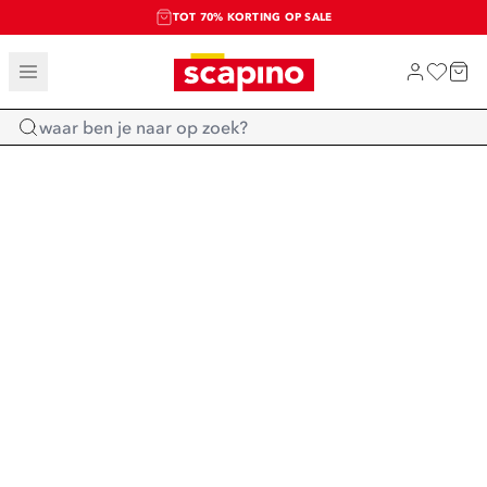
TOT 70% KORTING OP SALE
SALE: LAATSTE KANS!
SHOP NIEUW
Home