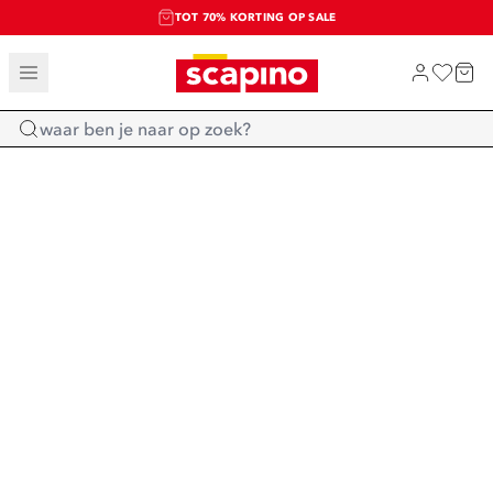
TOT 70% KORTING OP SALE
SALE: LAATSTE KANS!
SHOP NIEUW
Home