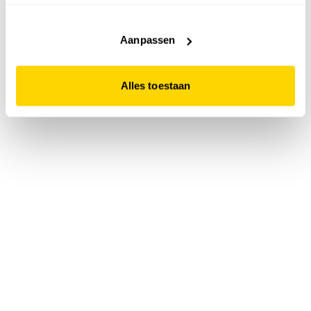
accepteert. Dit doe je door op "Alles toestaan" te klikken.
Liever geen cookies? Hou er dan rekening mee dat de
website niet optimaal functioneert.
Aanpassen
Alles toestaan