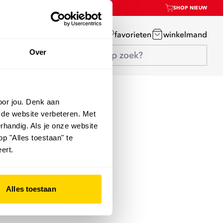
SHOP NIEUW
mijn account
favorieten
winkelmand
Over
oor jou. Denk aan
 de website verbeteren. Met
rhandig. Als je onze website
op "Alles toestaan" te
ert.
Alles toestaan