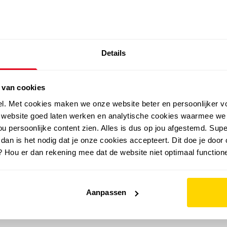
EXTRA ARTIKELEN IN DE SALE
Details
outdoor
zomer
merken
folder
sale
 van cookies
el. Met cookies maken we onze website beter en persoonlijker v
e website goed laten werken en analytische cookies waarmee we
u persoonlijke content zien. Alles is dus op jou afgestemd. Supe
 dan is het nodig dat je onze cookies accepteert. Dit doe je door 
? Hou er dan rekening mee dat de website niet optimaal functione
Aanpassen