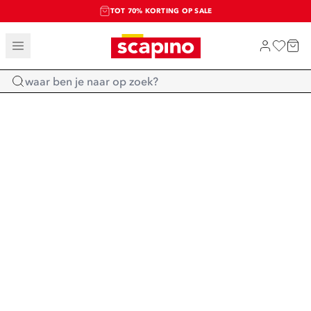
TOT 70% KORTING OP SALE
SALE: LAATSTE KANS!
SHOP NIEUW
Home