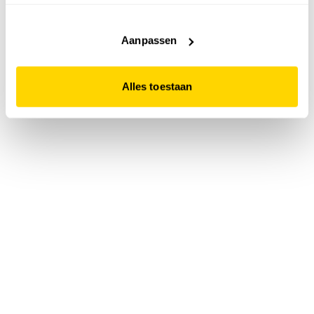
accepteert. Dit doe je door op "Alles toestaan" te klikken.
Liever geen cookies? Hou er dan rekening mee dat de
website niet optimaal functioneert.
Aanpassen
Alles toestaan