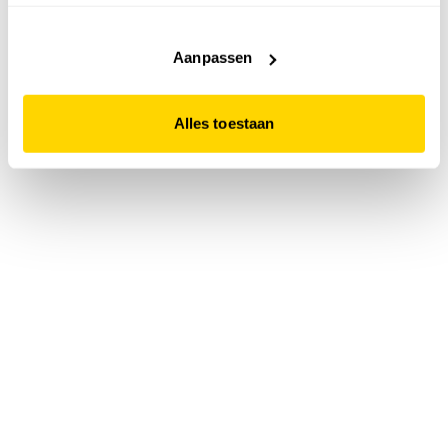
accepteert. Dit doe je door op "Alles toestaan" te klikken.
Liever geen cookies? Hou er dan rekening mee dat de
website niet optimaal functioneert.
Aanpassen
Alles toestaan