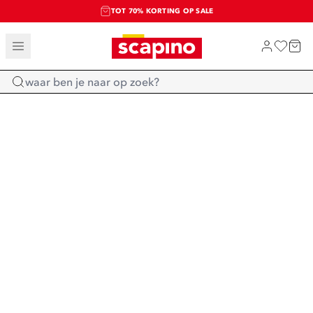
TOT 70% KORTING OP SALE
SALE: LAATSTE KANS!
SHOP NIEUW
Home