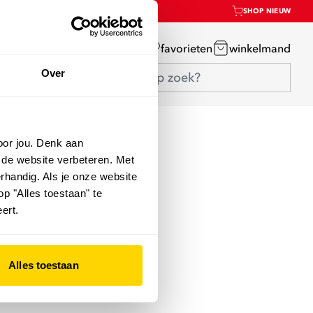
SHOP NIEUW
mijn account
favorieten
winkelmand
Over
oor jou. Denk aan
 de website verbeteren. Met
rhandig. Als je onze website
op "Alles toestaan" te
ert.
Alles toestaan