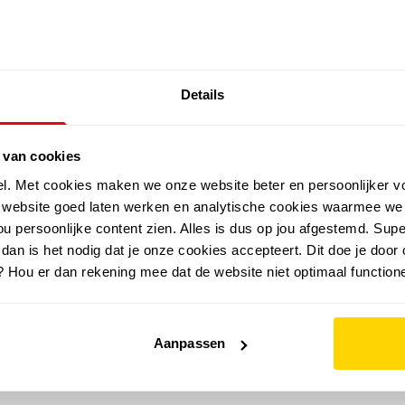
SALE: LAATSTE KANS!
Details
outdoor
zomer
merken
folder
sale
 van cookies
el. Met cookies maken we onze website beter en persoonlijker v
e website goed laten werken en analytische cookies waarmee we
u persoonlijke content zien. Alles is dus op jou afgestemd. Supe
 dan is het nodig dat je onze cookies accepteert. Dit doe je door 
? Hou er dan rekening mee dat de website niet optimaal functione
Aanpassen