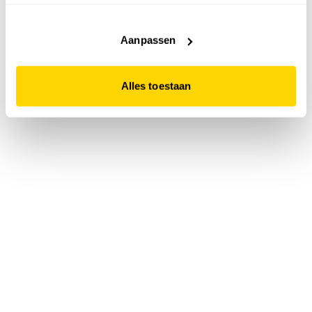
accepteert. Dit doe je door op "Alles toestaan" te klikken.
Liever geen cookies? Hou er dan rekening mee dat de
website niet optimaal functioneert.
Aanpassen
Alles toestaan