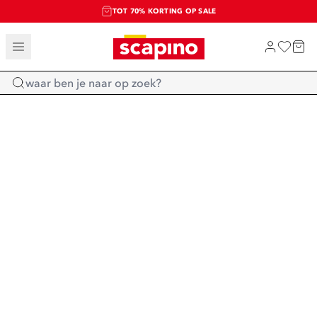
TOT 70% KORTING OP SALE
SALE: LAATSTE KANS!
SHOP NIEUW
Home