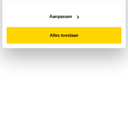
accepteert. Dit doe je door op "Alles toestaan" te klikken.
Liever geen cookies? Hou er dan rekening mee dat de
website niet optimaal functioneert.
Aanpassen
Alles toestaan