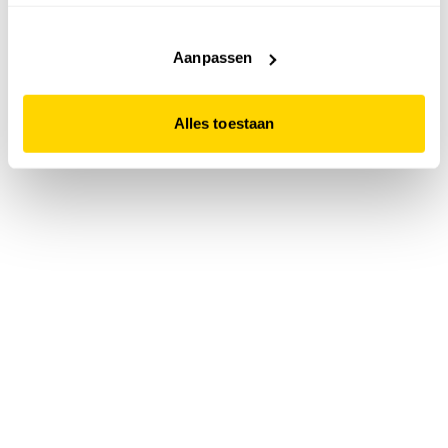
accepteert. Dit doe je door op "Alles toestaan" te klikken.
Liever geen cookies? Hou er dan rekening mee dat de
website niet optimaal functioneert.
Aanpassen
Alles toestaan