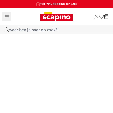
TOT 70% KORTING OP SALE
SALE: LAATSTE KANS!
SHOP NIEUW
Home