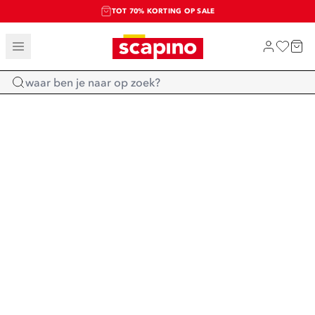
TOT 70% KORTING OP SALE
SALE: LAATSTE KANS!
SHOP NIEUW
Home