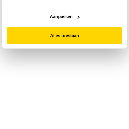
accepteert. Dit doe je door op "Alles toestaan" te klikken.
Liever geen cookies? Hou er dan rekening mee dat de
website niet optimaal functioneert.
Aanpassen
Alles toestaan