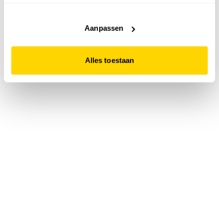
accepteert. Dit doe je door op "Alles toestaan" te klikken.
Liever geen cookies? Hou er dan rekening mee dat de
website niet optimaal functioneert.
Aanpassen
Alles toestaan