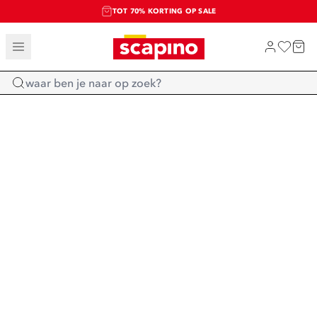
TOT 70% KORTING OP SALE
SALE: LAATSTE KANS!
SHOP NIEUW
Home