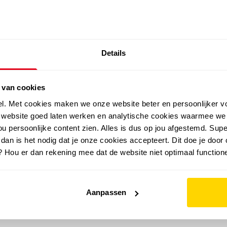
SALE: LAATSTE KANS!
Details
outdoor
zomer
merken
folder
sale
 van cookies
el. Met cookies maken we onze website beter en persoonlijker v
e website goed laten werken en analytische cookies waarmee we
u persoonlijke content zien. Alles is dus op jou afgestemd. Supe
 dan is het nodig dat je onze cookies accepteert. Dit doe je door 
? Hou er dan rekening mee dat de website niet optimaal functione
Aanpassen