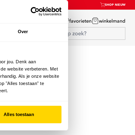
SHOP NIEUW
mijn account
favorieten
winkelmand
Over
oor jou. Denk aan
 de website verbeteren. Met
rhandig. Als je onze website
op "Alles toestaan" te
ert.
Alles toestaan