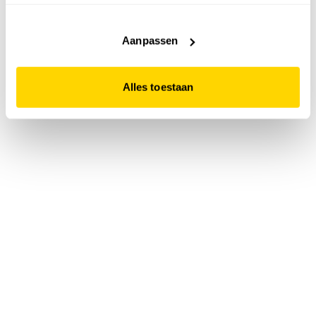
accepteert. Dit doe je door op "Alles toestaan" te klikken.
Liever geen cookies? Hou er dan rekening mee dat de
website niet optimaal functioneert.
Aanpassen
Alles toestaan