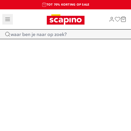
TOT 70% KORTING OP SALE
SALE: LAATSTE KANS!
SHOP NIEUW
Home