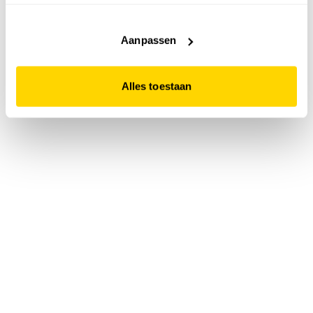
accepteert. Dit doe je door op "Alles toestaan" te klikken.
Liever geen cookies? Hou er dan rekening mee dat de
website niet optimaal functioneert.
Aanpassen
Alles toestaan