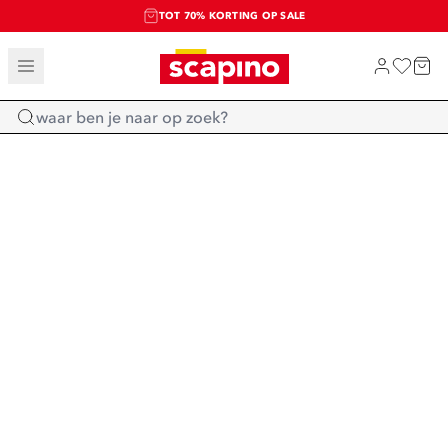
TOT 70% KORTING OP SALE
SALE: LAATSTE KANS!
SHOP NIEUW
Home