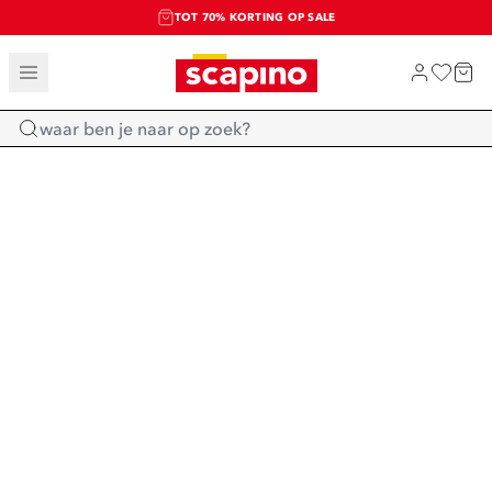
TOT 70% KORTING OP SALE
SALE: LAATSTE KANS!
SHOP NIEUW
Home