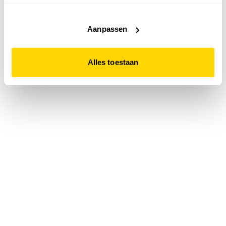
accepteert. Dit doe je door op "Alles toestaan" te klikken.
Liever geen cookies? Hou er dan rekening mee dat de
website niet optimaal functioneert.
Aanpassen
Alles toestaan