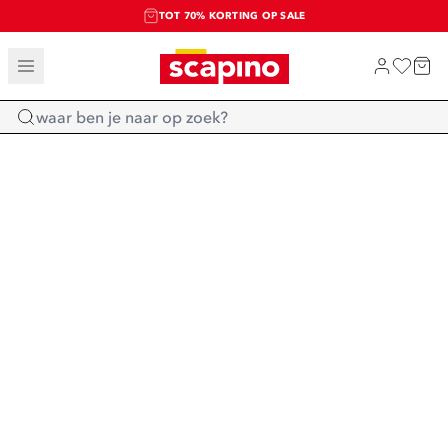
TOT 70% KORTING OP SALE
SALE: LAATSTE KANS!
SHOP NIEUW
Home