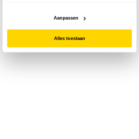
accepteert. Dit doe je door op "Alles toestaan" te klikken.
Liever geen cookies? Hou er dan rekening mee dat de
website niet optimaal functioneert.
Aanpassen
Alles toestaan