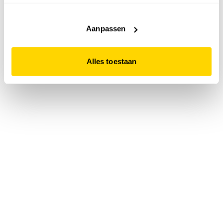
accepteert. Dit doe je door op "Alles toestaan" te klikken.
Liever geen cookies? Hou er dan rekening mee dat de
website niet optimaal functioneert.
Aanpassen
Alles toestaan