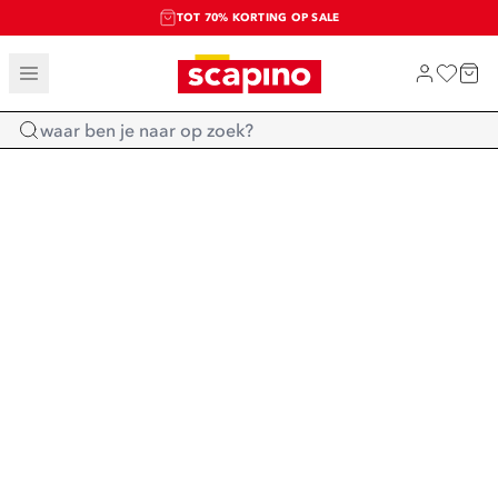
TOT 70% KORTING OP SALE
SALE: LAATSTE KANS!
SHOP NIEUW
Home