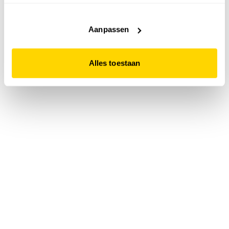
accepteert. Dit doe je door op "Alles toestaan" te klikken.
Liever geen cookies? Hou er dan rekening mee dat de
website niet optimaal functioneert.
Aanpassen
Alles toestaan