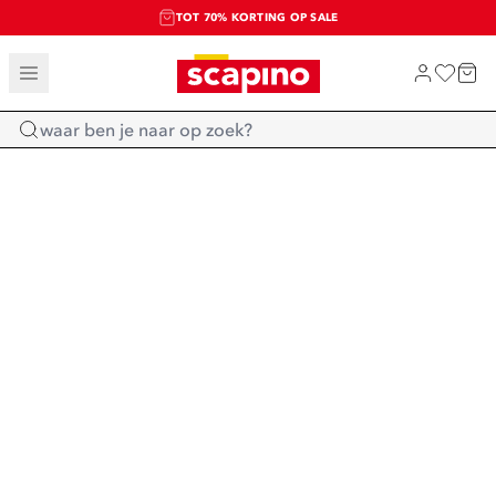
TOT 70% KORTING OP SALE
SALE: LAATSTE KANS!
SHOP NIEUW
Home