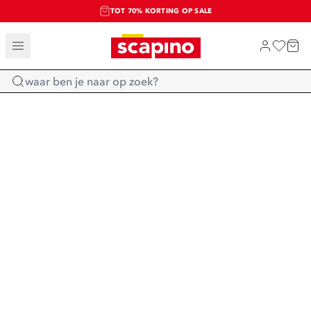
TOT 70% KORTING OP SALE
SALE: LAATSTE KANS!
SHOP NIEUW
Home