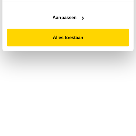
accepteert. Dit doe je door op "Alles toestaan" te klikken.
Liever geen cookies? Hou er dan rekening mee dat de
website niet optimaal functioneert.
Aanpassen
Alles toestaan