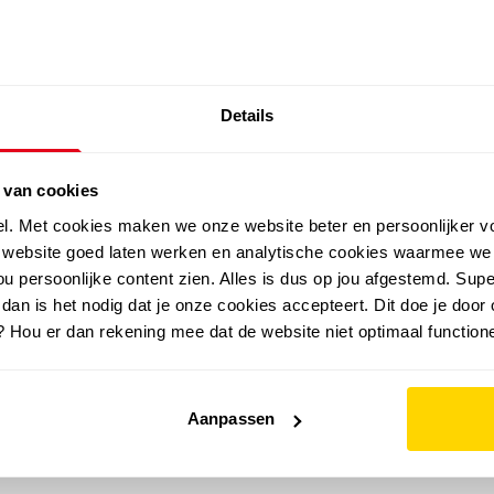
SALE: LAATSTE KANS!
Details
outdoor
zomer
merken
folder
sale
 van cookies
el. Met cookies maken we onze website beter en persoonlijker v
e website goed laten werken en analytische cookies waarmee we
u persoonlijke content zien. Alles is dus op jou afgestemd. Supe
 dan is het nodig dat je onze cookies accepteert. Dit doe je door 
? Hou er dan rekening mee dat de website niet optimaal functione
Aanpassen