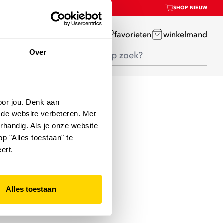
SHOP NIEUW
mijn account
favorieten
winkelmand
Over
oor jou. Denk aan
 de website verbeteren. Met
rhandig. Als je onze website
op "Alles toestaan" te
ert.
Alles toestaan