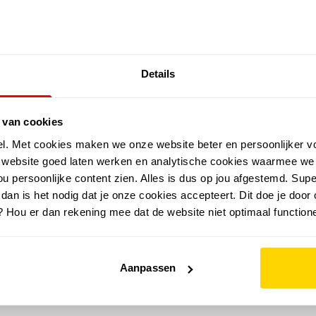
SALE: LAATSTE KANS!
Details
outdoor
zomer
merken
folder
sale
 van cookies
el. Met cookies maken we onze website beter en persoonlijker v
e website goed laten werken en analytische cookies waarmee we
u persoonlijke content zien. Alles is dus op jou afgestemd. Supe
 dan is het nodig dat je onze cookies accepteert. Dit doe je door 
? Hou er dan rekening mee dat de website niet optimaal functione
Aanpassen