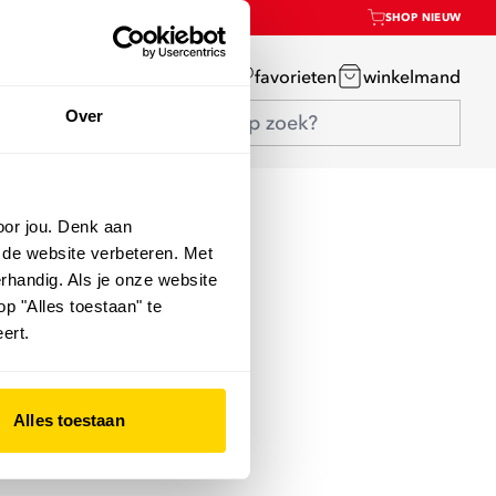
SHOP NIEUW
mijn account
favorieten
winkelmand
Over
oor jou. Denk aan
 de website verbeteren. Met
rhandig. Als je onze website
op "Alles toestaan" te
ert.
Alles toestaan