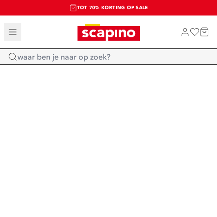
TOT 70% KORTING OP SALE
SALE: LAATSTE KANS!
SHOP NIEUW
Home