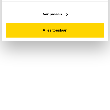
accepteert. Dit doe je door op "Alles toestaan" te klikken.
Liever geen cookies? Hou er dan rekening mee dat de
website niet optimaal functioneert.
Aanpassen
Alles toestaan