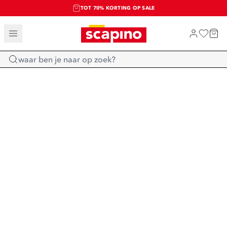
TOT 70% KORTING OP SALE
SALE: LAATSTE KANS!
SHOP NIEUW
Home