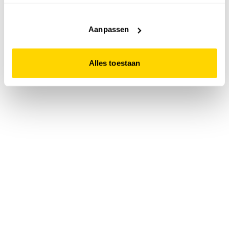
accepteert. Dit doe je door op "Alles toestaan" te klikken.
Liever geen cookies? Hou er dan rekening mee dat de
website niet optimaal functioneert.
Aanpassen
Alles toestaan