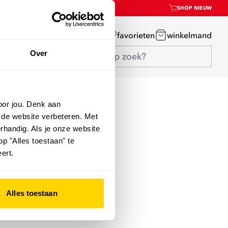
SHOP NIEUW
mijn account
favorieten
winkelmand
Over
oor jou. Denk aan
 de website verbeteren. Met
rhandig. Als je onze website
op "Alles toestaan" te
ert.
Alles toestaan