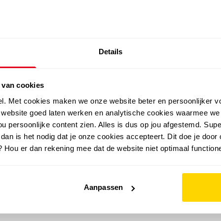
SALE: LAATSTE KANS!
Details
outdoor
zomer
merken
folder
sale
 van cookies
el. Met cookies maken we onze website beter en persoonlijker v
e website goed laten werken en analytische cookies waarmee we
u persoonlijke content zien. Alles is dus op jou afgestemd. Supe
 dan is het nodig dat je onze cookies accepteert. Dit doe je door 
? Hou er dan rekening mee dat de website niet optimaal functione
Aanpassen