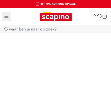
TOT 70% KORTING OP SALE
SALE: LAATSTE KANS!
SHOP NIEUW
Home