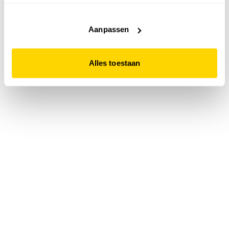
accepteert. Dit doe je door op "Alles toestaan" te klikken.
Liever geen cookies? Hou er dan rekening mee dat de
website niet optimaal functioneert.
Aanpassen
Alles toestaan