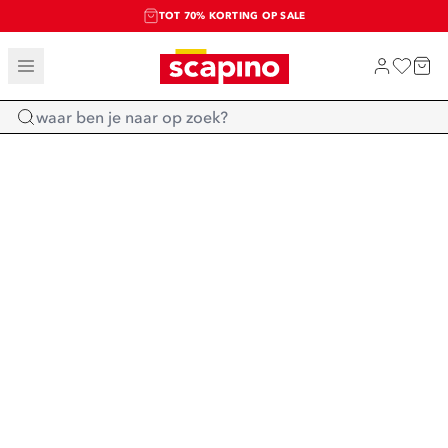
TOT 70% KORTING OP SALE
SALE: LAATSTE KANS!
SHOP NIEUW
Home