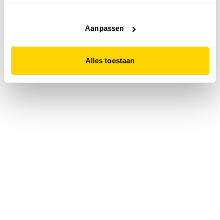
accepteert. Dit doe je door op "Alles toestaan" te klikken.
Liever geen cookies? Hou er dan rekening mee dat de
website niet optimaal functioneert.
Aanpassen
Alles toestaan