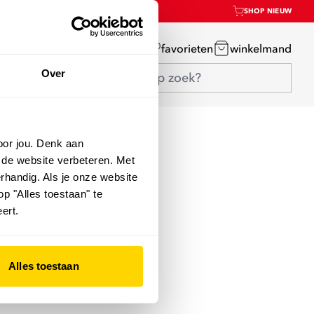
SHOP NIEUW
mijn account
favorieten
winkelmand
Over
oor jou. Denk aan
 de website verbeteren. Met
rhandig. Als je onze website
op "Alles toestaan" te
ert.
Alles toestaan