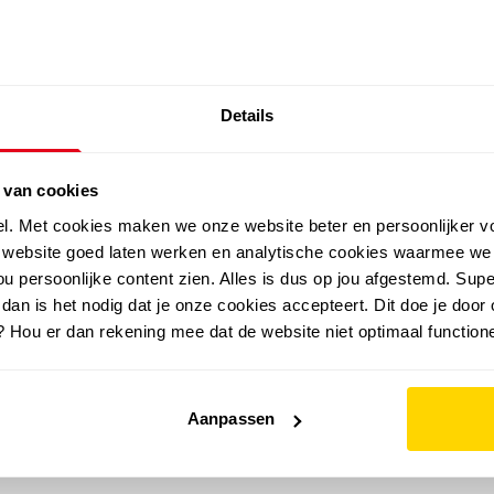
SALE: LAATSTE KANS!
Details
outdoor
zomer
merken
folder
sale
 van cookies
el. Met cookies maken we onze website beter en persoonlijker v
e website goed laten werken en analytische cookies waarmee we
u persoonlijke content zien. Alles is dus op jou afgestemd. Supe
 dan is het nodig dat je onze cookies accepteert. Dit doe je door 
? Hou er dan rekening mee dat de website niet optimaal functione
Aanpassen