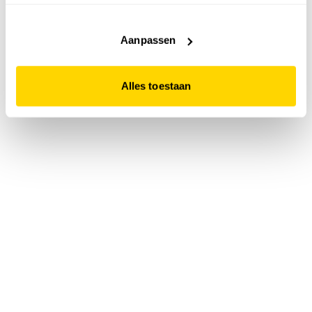
accepteert. Dit doe je door op "Alles toestaan" te klikken.
Liever geen cookies? Hou er dan rekening mee dat de
website niet optimaal functioneert.
Aanpassen
Alles toestaan