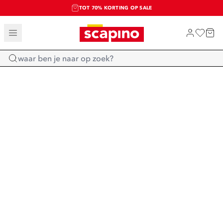
TOT 70% KORTING OP SALE
SALE: LAATSTE KANS!
SHOP NIEUW
Home