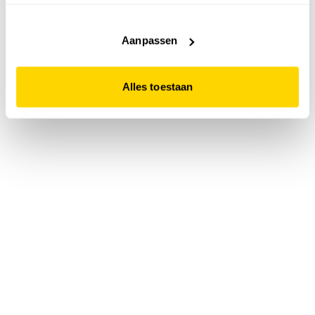
accepteert. Dit doe je door op "Alles toestaan" te klikken.
Liever geen cookies? Hou er dan rekening mee dat de
website niet optimaal functioneert.
Aanpassen
Alles toestaan