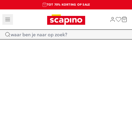
TOT 70% KORTING OP SALE
SALE: LAATSTE KANS!
SHOP NIEUW
Home