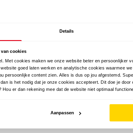
SALE: LAATSTE KANS!
Details
outdoor
zomer
merken
folder
sale
 van cookies
el. Met cookies maken we onze website beter en persoonlijker v
e website goed laten werken en analytische cookies waarmee we
u persoonlijke content zien. Alles is dus op jou afgestemd. Supe
 dan is het nodig dat je onze cookies accepteert. Dit doe je door 
? Hou er dan rekening mee dat de website niet optimaal functione
Aanpassen