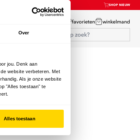
SHOP NIEUW
mijn account
favorieten
winkelmand
Over
oor jou. Denk aan
 de website verbeteren. Met
rhandig. Als je onze website
op "Alles toestaan" te
ert.
Alles toestaan