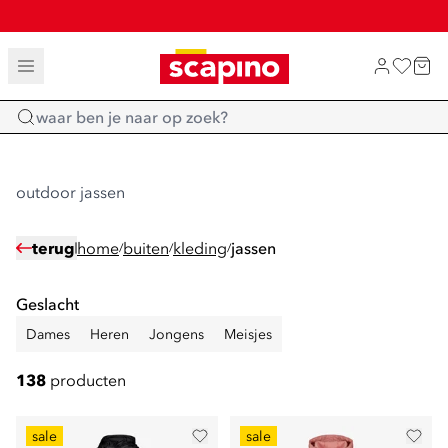
SALE: LAATSTE KANS!
TOT 70% KORTING OP SALE
SHOP NIEUW
Home
outdoor jassen
terug
home
buiten
kleding
jassen
/
/
/
Geslacht
Dames
Heren
Jongens
Meisjes
138
producten
sale
sale