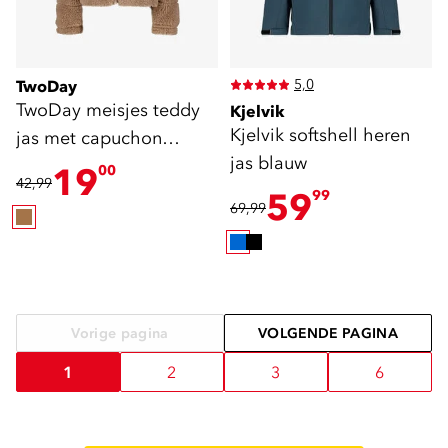
5,0
TwoDay
TwoDay meisjes teddy
Kjelvik
Kjelvik softshell heren
jas met capuchon
jas blauw
lichtbruin
19
00
42,99
59
99
69,99
Vorige pagina
VOLGENDE PAGINA
1
2
3
6