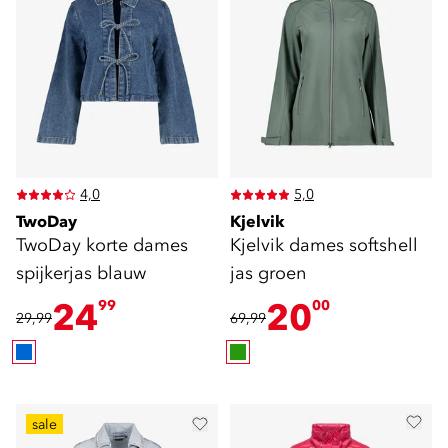
4,0
5,0
TwoDay
Kjelvik
TwoDay korte dames
Kjelvik dames softshell
spijkerjas blauw
jas groen
24
20
99
00
29,99
69,99
sale