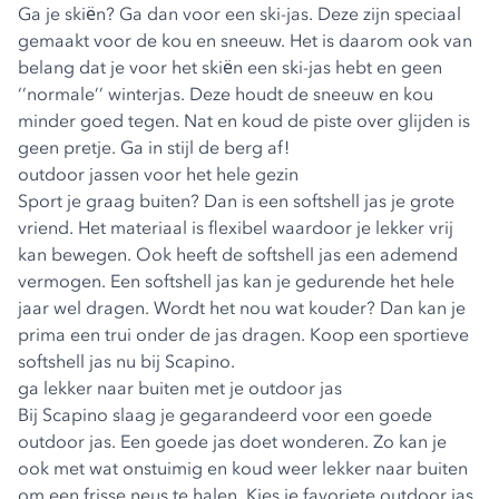
Ga je skiën? Ga dan voor een ski-jas. Deze zijn speciaal
gemaakt voor de kou en sneeuw. Het is daarom ook van
belang dat je voor het skiën een ski-jas hebt en geen
‘’normale’’ winterjas. Deze houdt de sneeuw en kou
minder goed tegen. Nat en koud de piste over glijden is
geen pretje. Ga in stijl de berg af!
outdoor jassen voor het hele gezin
Sport je graag buiten? Dan is een
softshell jas
je grote
vriend. Het materiaal is flexibel waardoor je lekker vrij
kan bewegen. Ook heeft de softshell jas een ademend
vermogen. Een softshell jas kan je gedurende het hele
jaar wel dragen. Wordt het nou wat kouder? Dan kan je
prima een trui onder de jas dragen. Koop een sportieve
softshell jas nu bij Scapino.
ga lekker naar buiten met je outdoor jas
Bij Scapino slaag je gegarandeerd voor een goede
outdoor jas
. Een goede jas doet wonderen. Zo kan je
ook met wat onstuimig en koud weer lekker naar buiten
om een frisse neus te halen. Kies je favoriete outdoor jas