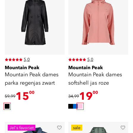
5,0
5,0
Mountain Peak
Mountain Peak
Mountain Peak dames
Mountain Peak dames
parka regenjas zwart
softshell jas roze
15
19
00
00
59,99
34,99
Jel's favoriet
sale