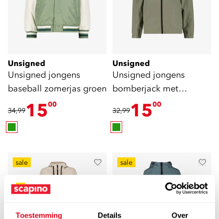
Unsigned
Unsigned
Unsigned jongens
Unsigned jongens
baseball zomerjas groen
bomberjack met
capuchon groen
15
15
00
00
34,99
32,99
sale
sale
Toestemming
Details
Over