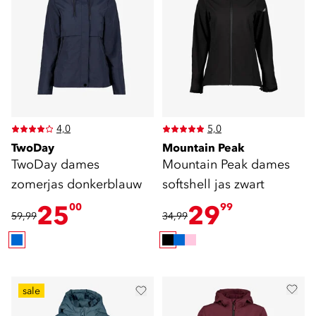
4,0
5,0
TwoDay
Mountain Peak
TwoDay dames
Mountain Peak dames
zomerjas donkerblauw
softshell jas zwart
25
29
00
99
59,99
34,99
sale