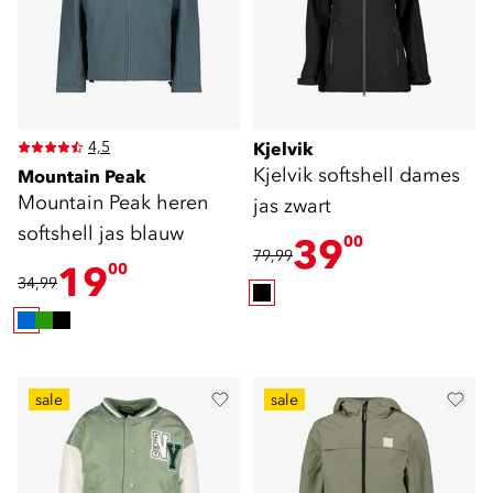
4,5
Kjelvik
Kjelvik softshell dames
Mountain Peak
Mountain Peak heren
jas zwart
softshell jas blauw
39
00
79,99
19
00
34,99
sale
sale