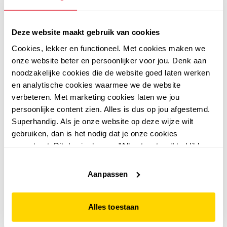
Deze website maakt gebruik van cookies
Cookies, lekker en functioneel. Met cookies maken we
4,6
5,0
onze website beter en persoonlijker voor jou. Denk aan
Kjelvik
Kjelvik
noodzakelijke cookies die de website goed laten werken
Kjelvik dames outdoor
Kjelvik gewatteerde
en analytische cookies waarmee we de website
softshell jas beige
dames softshell jas
verbeteren. Met marketing cookies laten we jou
blauw
25
79
00
00
persoonlijke content zien. Alles is dus op jou afgestemd.
89,99
119,99
Superhandig. Als je onze website op deze wijze wilt
gebruiken, dan is het nodig dat je onze cookies
accepteert. Dit doe je door op "Alles toestaan" te klikken.
Liever geen cookies? Hou er dan rekening mee dat de
sale
website niet optimaal functioneert.
Aanpassen
Alles toestaan