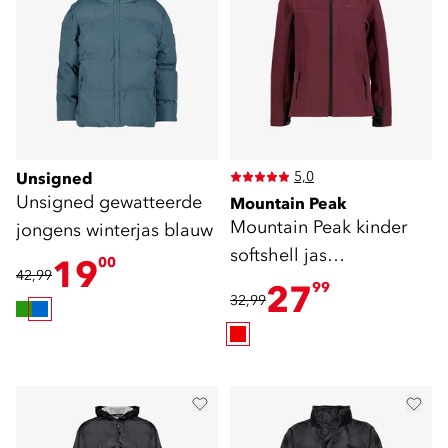
5,0
Unsigned
Unsigned gewatteerde
Mountain Peak
Mountain Peak kinder
jongens winterjas blauw
softshell jas
19
00
42,99
bordeauxrood
27
99
32,99