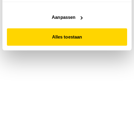
accepteert. Dit doe je door op "Alles toestaan" te klikken.
Liever geen cookies? Hou er dan rekening mee dat de
website niet optimaal functioneert.
Aanpassen
Alles toestaan