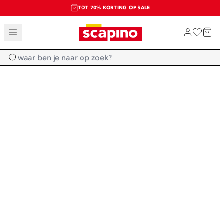
TOT 70% KORTING OP SALE
SALE: LAATSTE KANS!
SHOP NIEUW
Home