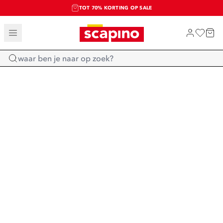
TOT 70% KORTING OP SALE
SALE: LAATSTE KANS!
SHOP NIEUW
Home