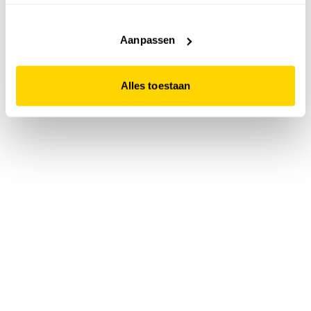
accepteert. Dit doe je door op "Alles toestaan" te klikken.
Liever geen cookies? Hou er dan rekening mee dat de
website niet optimaal functioneert.
Aanpassen
Alles toestaan