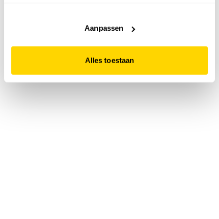
accepteert. Dit doe je door op "Alles toestaan" te klikken.
Liever geen cookies? Hou er dan rekening mee dat de
website niet optimaal functioneert.
Aanpassen
Alles toestaan