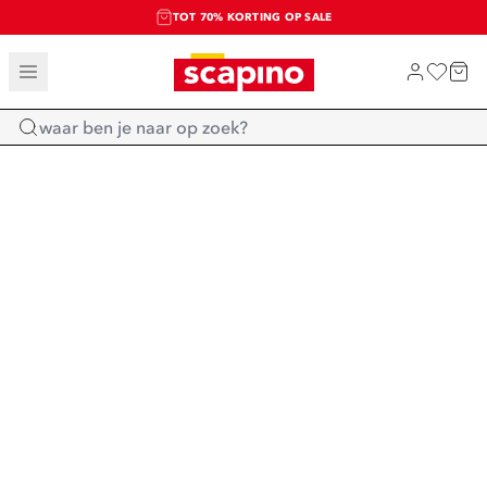
TOT 70% KORTING OP SALE
SALE: LAATSTE KANS!
SHOP NIEUW
Home