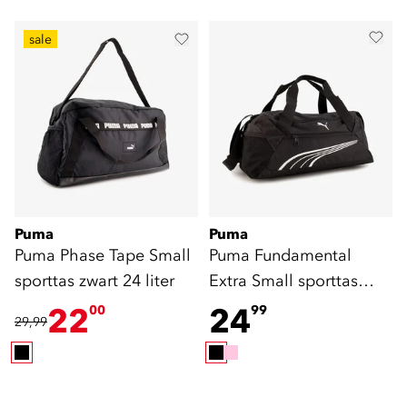
sale
Puma
Puma
Puma Phase Tape Small
Puma Fundamental
sporttas zwart 24 liter
Extra Small sporttas
zwart
22
24
00
99
29,99