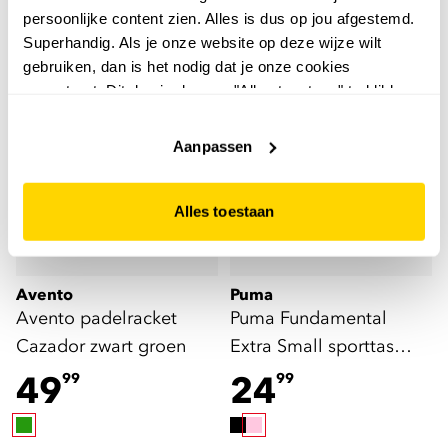
persoonlijke content zien. Alles is dus op jou afgestemd.
Superhandig. Als je onze website op deze wijze wilt
gebruiken, dan is het nodig dat je onze cookies
Nieuw
accepteert. Dit doe je door op "Alles toestaan" te klikken.
Liever geen cookies? Hou er dan rekening mee dat de
website niet optimaal functioneert.
Aanpassen
Alles toestaan
Avento
Puma
Avento padelracket
Puma Fundamental
Cazador zwart groen
Extra Small sporttas
roze
49
24
99
99