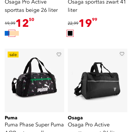
Osaga Pro Active
Osaga sporttas zwart 41
sporttas beige 26 liter
liter
12
19
50
99
19,99
22,99
sale
Puma
Osaga
Puma Phase Super Puma
Osaga Pro Active