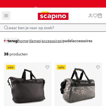
SALE: LAATSTE KANS!
TOT 70% KORTING OP SALE
SHOP NIEUW
Home
terug
home
dames
accessoires
padelaccessoires
/
/
/
38
producten
sale
sale