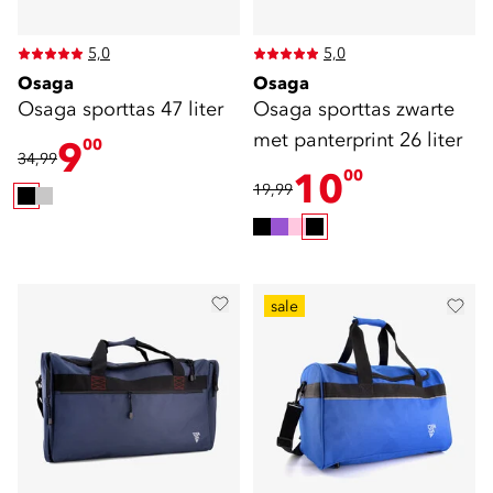
5,0
5,0
Osaga
Osaga
Osaga sporttas 47 liter
Osaga sporttas zwarte
met panterprint 26 liter
9
00
34,99
10
00
19,99
sale