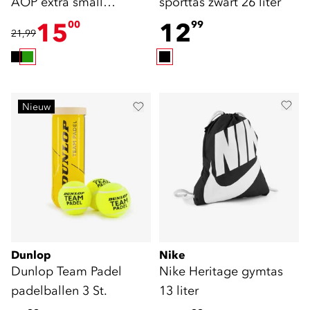
AOP extra small
sporttas zwart 26 liter
sporttas 17 liter
15
12
00
99
21,99
Nieuw
Dunlop
Nike
Dunlop Team Padel
Nike Heritage gymtas
padelballen 3 St.
13 liter