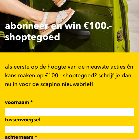
abonneer en win €100.-
shoptegoed
als eerste op de hoogte van de nieuwste acties én
kans maken op €100.- shoptegoed? schrijf je dan
nu in voor de scapino nieuwsbrief!
voornaam
*
tussenvoegsel
achternaam
*