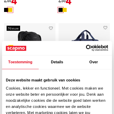
4
4
6,99
6,99
Nieuw
Toestemming
Details
Over
Deze website maakt gebruik van cookies
Osaga
Adidas
Osaga multifunctionele
Adidas Tiro League
Cookies, lekker en functioneel. Met cookies maken we
onze website beter en persoonlijker voor jou. Denk aan
padelrugzak zwart
Duffel Bag Small
noodzakelijke cookies die de website goed laten werken
sporttas blauw
24
32
99
99
en analytische cookies waarmee we de website
29,99
verbeteren. Met marketing cookies laten we jou