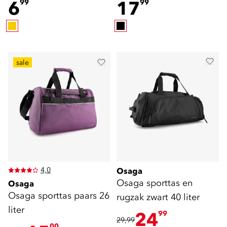
6
17
99
99
sale
4,0
Osaga
Osaga sporttas en
Osaga
Osaga sporttas paars 26
rugzak zwart 40 liter
liter
24
99
29,99
00