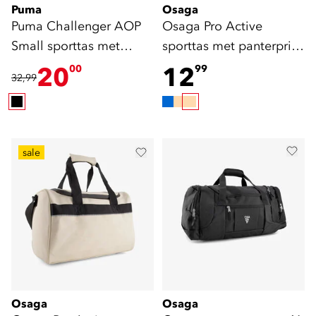
Puma
Osaga
Puma Challenger AOP
Osaga Pro Active
Small sporttas met
sporttas met panterprint
panterprint 35 liter
26 liter
20
12
00
99
32,99
sale
Osaga
Osaga