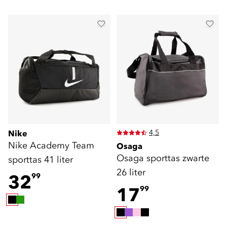
4,5
Nike
Nike Academy Team
Osaga
Osaga sporttas zwarte
sporttas 41 liter
26 liter
32
99
17
99